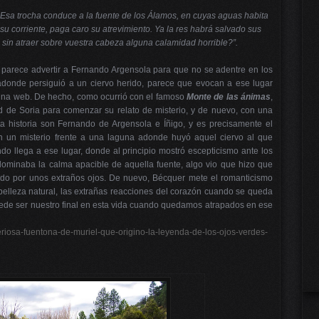
 Esa trocha conduce a la fuente de los Álamos, en cuyas aguas habita
 su corriente, paga caro su atrevimiento. Ya la res habrá salvado sus
sin atraer sobre vuestra cabeza alguna calamidad horrible?”.
 parece advertir a Fernando Argensola para que no se adentre en los
adonde persiguió a un ciervo herido, parece que evocan a ese lugar
gina web. De hecho, como ocurrió con el famoso
Monte de las ánimas
,
dad de Soria para comenzar su relato de misterio, y de nuevo, con una
ta historia son Fernando de Argensola e Íñigo, y es precisamente el
 un misterio frente a una laguna adonde huyó aquel ciervo al que
do llega a ese lugar, donde al principio mostró escepticismo ante los
dominaba la calma apacible de aquella fuente, algo vio que hizo que
ado por unos extraños ojos. De nuevo, Bécquer mete el romanticismo
 belleza natural, las extrañas reacciones del corazón cuando se queda
ede ser nuestro final en esta vida cuando quedamos atrapados en ese
eriosa-fuentona-de-muriel-que-origino-la-leyenda-de-los-ojos-verdes-