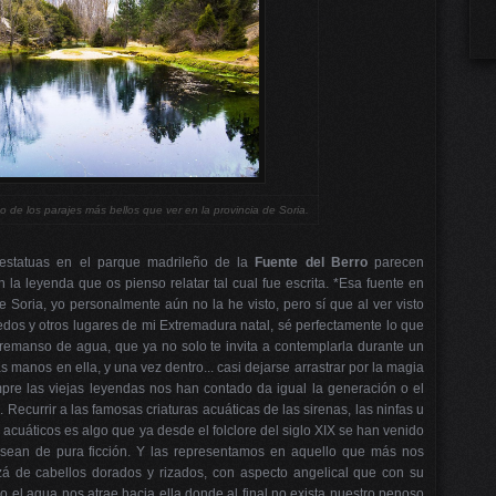
 de los parajes más bellos que ver en la provincia de Soria.
 estatuas en el parque madrileño de la
Fuente del Berro
parecen
n la leyenda que os pienso relatar tal cual fue escrita. *Esa fuente en
e Soria, yo personalmente aún no la he visto, pero sí que al ver visto
edos y otros lugares de mi Extremadura natal, sé perfectamente lo que
emanso de agua, que ya no solo te invita a contemplarla durante un
as manos en ella, y una vez dentro... casi dejarse arrastrar por la magia
pre las viejas leyendas nos han contado da igual la generación o el
Recurrir a las famosas criaturas acuáticas de las sirenas, las ninfas u
acuáticos es algo que ya desde el folclore del siglo XIX se han venido
sean de pura ficción. Y las representamos en aquello que más nos
izá de cabellos dorados y rizados, con aspecto angelical que con su
 el agua nos atrae hacia ella donde al final no exista nuestro penoso