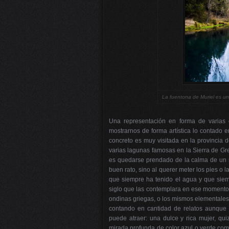
La fuentona de Muriel es uno
Una representación en forma de varias
mostrarnos de forma artística lo contado e
concreto es muy visitada en la provincia d
varias lagunas famosas en la Sierra de Gr
es quedarse prendado de la calma de un r
buen rato, sino al querer meter los pies o l
que siempre ha tenido el agua y que siem
siglo que las contemplara en ese momento. 
ondinas griegas, o los mismos elementales 
contando en cantidad de relatos aunque 
puede atraer: una dulce y rica mujer, qu
mirada profunda de color azul o verde como