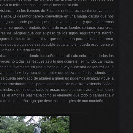
ir la felicidad absoluta con el amor hacia ella.
stencial en los tiempos de Bécquer (y él parece contar en varias de
de ello). El desamor parece convertirse en una magia oscura que nos
un lago de donde parece que nunca vamos a salir y que acabaremos
ritor se quedó prendado de una de esas fuentes sorianas para crear
ctores de Bécquer que con el paso de los siglos seguramente habrán
ugares bellos de la naturaleza que nos darían para historias de amor,
 Porque debajo quizá de esa apacible agua también pueda esconderse el
ligrosa que pueda existir.
ban los montes, donde los señores de alta alcurnia tenían todos los
o a veces no todas las respuestas a lo que ocurre en el mundo. La magia,
esentan nuevamente en una historia que voy a intentar de
locutar
de la
vamente la vida y obra de un autor que quizá murió triste, siendo una
o se queda prendado de alguien a quien no podemos alcanzar y que la
aba arrastrando a los peores momentos de nuestra existencia. Así era
 tristes y de historias
cabellerescas
que algunas tuvieron final feliz y
ellas, el amor se plasmaba como el elemento que todo lo canalizaba y
lma de un pequeño lago que descansa a los pies de una montaña.