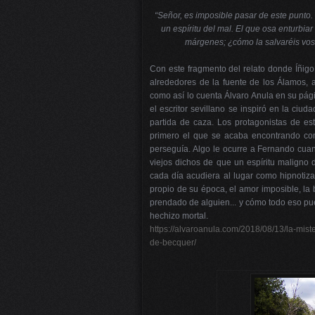
“Señor, es imposible pasar de este punto.
un espíritu del mal. El que osa enturbiar
márgenes; ¿cómo la salvaréis vos 
Con este fragmento del relato donde Íñigo
alrededores de la fuente de los Álamos, 
como así lo cuenta Álvaro Anula en su pá
el escritor sevillano se inspiró en la ciu
partida de caza. Los protagonistas de es
primero el que se acaba encontrando con
perseguía. Algo le ocurre a Fernando cuan
viejos dichos de que un espíritu maligno 
cada día acudiera al lugar como hipnotiz
propio de su época, el amor imposible, la
prendado de alguien... y cómo todo eso pu
hechizo mortal.
https://alvaroanula.com/2018/08/13/la-mist
de-becquer/