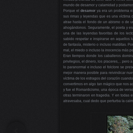
mundo de desamor y calamidad y podamos viv
Porque el
desamor
ya era un problema exi
sus rimas y leyendas que es una víctima 
atrae hasta el fondo de un abismo o de 
ahogándonos. Seguramente, el poeta y esc
una de las leyendas favoritas de los le
sabido respetar e inspirarse en aquellos l
de fantasía, misterio o incluso malditas.
mal, el miedo o incluso la inocencia más pe
Eran tiempos donde los caballeros domina
privilegios, el dinero, los placeres,... per
lo paranormal e incluso el folclore se pr
mejor manera posible para reivindicar nue
víctima de los estragos del corazón cuand
convertimos en algo tan mágico que nos ac
y fue el Romanticismo, una época de versos
otras terminaron en tragedia. Y en todas 
atravesaba, cual dedo que perturba la ca