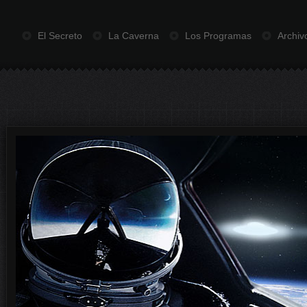
El Secreto
La Caverna
Los Programas
Archiv