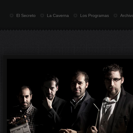
El Secreto
La Caverna
Los Programas
Archiv