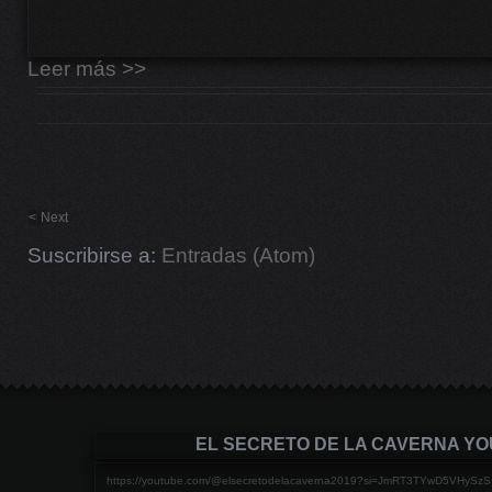
Leer más >>
<
Next
Suscribirse a:
Entradas (Atom)
EL SECRETO DE LA CAVERNA Y
https://youtube.com/@elsecretodelacaverna2019?si=JmRT3TYwD5VHySzS