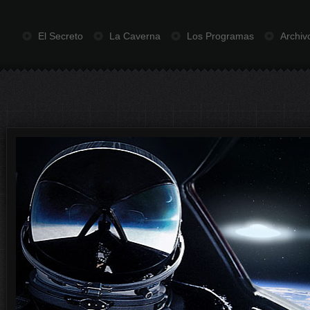
El Secreto
La Caverna
Los Programas
Archiv