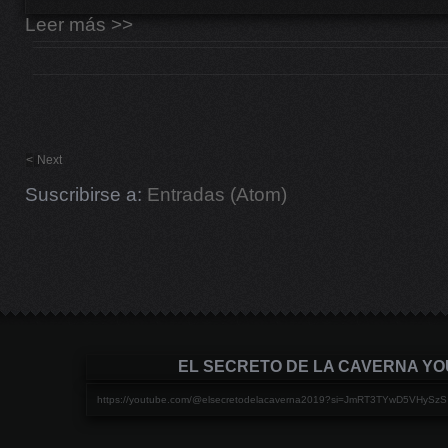
Leer más >>
<
Next
Suscribirse a:
Entradas (Atom)
EL SECRETO DE LA CAVERNA Y
https://youtube.com/@elsecretodelacaverna2019?si=JmRT3TYwD5VHySzS