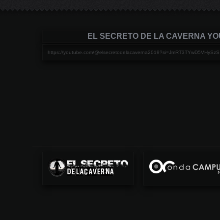
EL SECRETO DE LA CAVERNA Y
https://youtube.com/@elsecretodelacaverna2019?si=JmRT3TYwD5VHySzS