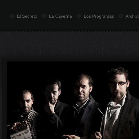
El Secreto
La Caverna
Los Programas
Archiv