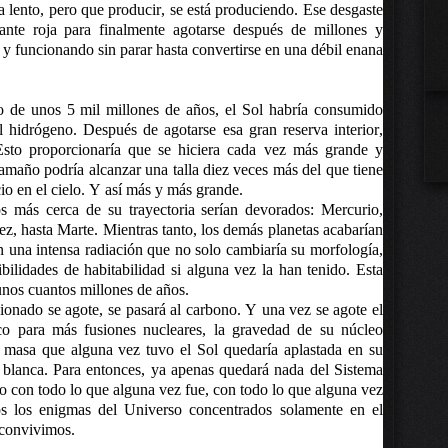
a lento, pero que producir, se está produciendo. Ese desgaste
ante roja para finalmente agotarse después de millones y
 y funcionando sin parar hasta convertirse en una débil enana
 de unos 5 mil millones de años, el Sol habría consumido
l hidrógeno. Después de agotarse esa gran reserva interior,
Esto proporcionaría que se hiciera cada vez más grande y
tamaño podría alcanzar una talla diez veces más del que tiene
io en el cielo. Y así más y más grande.
os más cerca de su trayectoria serían devorados: Mercurio,
ez, hasta Marte. Mientras tanto, los demás planetas acabarían
an una intensa radiación que no solo cambiaría su morfología,
bilidades de habitabilidad si alguna vez la han tenido. Esta
 unos cuantos millones de años.
ionado se agote, se pasará al carbono. Y una vez se agote el
co para más fusiones nucleares, la gravedad de su núcleo
masa que alguna vez tuvo el Sol quedaría aplastada en su
 blanca.
Para entonces, ya apenas quedará nada del Sistema
do con todo lo que alguna vez fue, con todo lo que alguna vez
 los enigmas del Universo concentrados solamente en el
 convivimos.