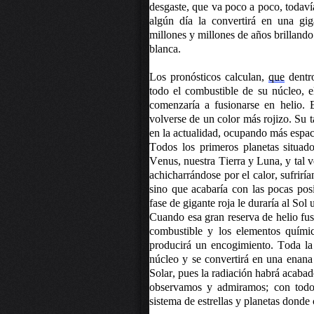
desgaste, que va poco a poco, todaví
algún día la convertirá en una gig
millones y millones de años brillando
blanca.
Los pronósticos calculan,
que
dentro
todo el combustible de su núcleo, e
comenzaría a fusionarse en helio. 
volverse de un color más rojizo. Su 
en la actualidad, ocupando más espac
Todos los primeros planetas situad
Venus, nuestra Tierra y Luna, y tal v
achicharrándose por el calor, sufrirí
sino que acabaría con las pocas posi
fase de gigante roja le duraría al Sol
Cuando esa gran reserva de helio fus
combustible y los elementos quími
producirá un encogimiento.
Toda la 
núcleo y se convertirá en una enana
Solar, pues la radiación habrá acaba
observamos y admiramos; con todos
sistema de estrellas y planetas donde