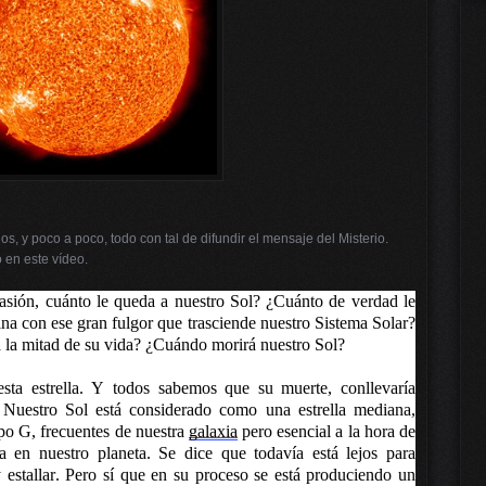
, y poco a poco, todo con tal de difundir el mensaje del Misterio.
o en este vídeo.
asión, cuánto le queda a nuestro Sol? ¿Cuánto de verdad le
ina con ese gran fulgor que trasciende nuestro Sistema Solar?
 a la mitad de su vida? ¿Cuándo morirá nuestro Sol?
sta estrella. Y todos sabemos que su muerte, conllevaría
a. Nuestro Sol está considerado como una estrella mediana,
ipo G, frecuentes de nuestra
galaxia
pero esencial a la hora de
da en nuestro planeta.
Se dice que todavía está lejos para
 estallar. Pero sí que en su proceso se está produciendo un