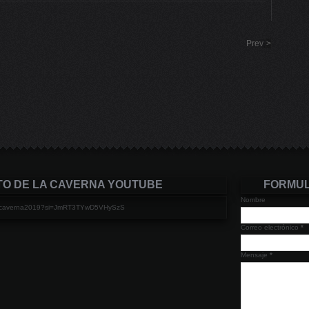
Prev
>
TO DE LA CAVERNA YOUTUBE
FORMUL
Nombre
elacaverna2019?si=JmRT3TYwD5VHySzS
Correo electrónico
*
Mensaje
*