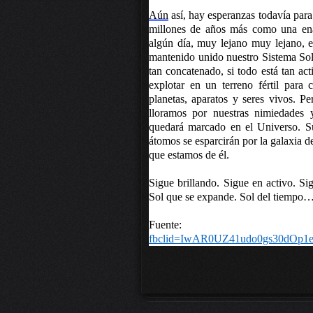
Aún
así, hay esperanzas todavía para
millones de años más como una enan
algún día, muy lejano muy lejano, 
mantenido unido nuestro Sistema Sola
tan concatenado, si todo está tan ac
explotar en un terreno fértil para 
planetas, aparatos y seres vivos. P
lloramos por nuestras nimiedades 
quedará marcado en el Universo. Sus
átomos se esparcirán por la galaxia 
que estamos de él.
Sigue brillando. Sigue en activo. S
Sol que se expande. Sol del tiempo…
Fuent
fbclid=IwAR0UZ41udo0gs30dOp