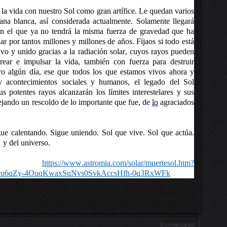
 la vida con nuestro Sol como gran artífice. Le quedan varios
a blanca, así considerada actualmente. Solamente llegará
en el que ya no tendrá
la misma fuerza de gravedad que ha
r por tantos millones y millones de años. Fijaos si todo está
tivo y unido gracias a la radiación solar, cuyos rayos pueden
crear e impulsar la vida, también con fuerza para destruir
ero algún día, ese que todos los que estamos vivos ahora y
y acontecimientos sociales y humanos, el legado del Sol
 potentes rayos alcanzarán los límites interestelares y sus
dejando un rescoldo de lo importante que fue, de
lo
agraciados
igue calentando. Sigue uniendo. Sol que
vive. Sol que actúa.
 y del universo.
e:
https://www.astromia.com/solar/muertesol.htm?
1eu6qZy-4OuqKwaxSuNvs0SvkAccsHfh-0q3RxWFk
0 comentarios