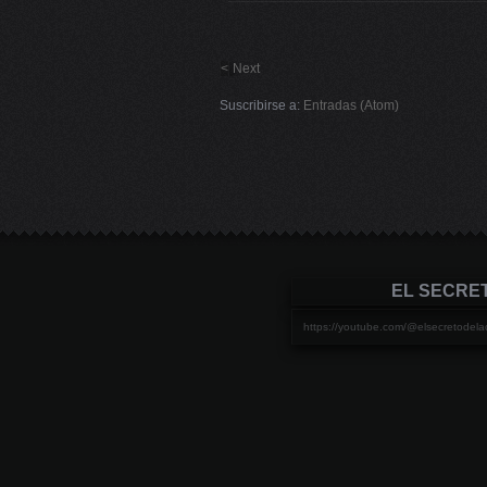
<
Next
Suscribirse a:
Entradas (Atom)
EL SECRE
https://youtube.com/@elsecretod