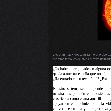
Llegarán más vídeos, quizá mejor elaborados
Mientras tanto, os dejamos el texto utilizad
¿Os habéis preguntado en alguna oc
queda a nuestra estrella que nos ilum
¿Ha entrado en su recta final? ¿Está
Nuestro sistema solar depende de e
nuestra desaparición e inexistenci
clasificada como enana amarilla de t
apoyar en el crecimiento de la vi
convertirse en una gran supernova y