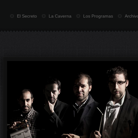
El Secreto
La Caverna
Los Programas
Archiv