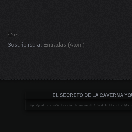
<
Next
Suscribirse a:
Entradas (Atom)
EL SECRETO DE LA CAVERNA Y
https://youtube.com/@elsecretodelacaverna2019?si=JmRT3TYwD5VHySzS