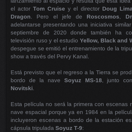
lanzamiento al espacio y resulta que esta idea 
el actor
Tom Cruise
y el director
Doug Lim
Dragon
. Pero el jefe de
Roscosmos
,
Dm
adelantarse presentando una iniciativa simil
septiembre de 2020 donde también ha con
televisión ruso y el estudio
Yellow, Black and 
despegue se emitió el entrenamiento de la tripul
show a través del Pervy Kanal.
Está previsto que el regreso a la Tierra se pro
bordo de la nave
Soyuz MS-18
, junto c
Novitski
.
Esta película no será la primera con escenas
nave espacial porque ya en 1984 en la pelícu
incluyeron escenas a bordo de la estación e
cápsula tripulada
Soyuz T-9
: