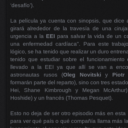
‘desafío’).
La película ya cuenta con sinopsis, que dice así
girará alrededor de la travesía de una ciruj
urgencia a la
EEI
para salvar la vida de un
una enfermedad cardíaca". Para este trabaj
lógico, se ha tenido que realizar un duro entr
tenido que estudiar sobre el funcionamiento
llevado a la EEI ya que allí se van a enco
astronautas rusos (
Oleg Novitski
y
Piotr
formarán parte del reparto), sino con tres est
Hei, Shane Kimbrough y Megan McArthur),
Hoshide) y un francés (Thomas Pesquet).
Esto no deja de ser otro episodio más en esta 
para ver qué país o qué compañía llama más l