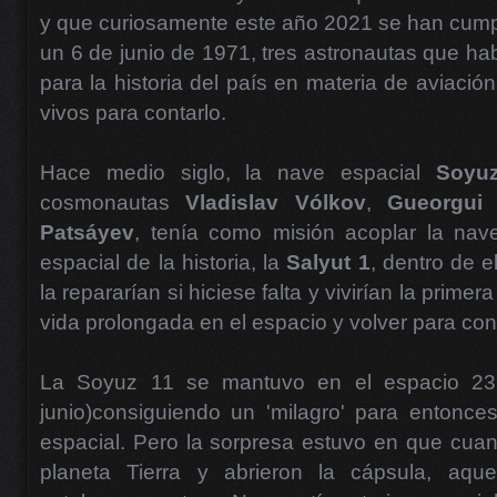
y que curiosamente este año 2021 se han cump
un 6 de junio de 1971, tres astronautas que ha
para la historia del país en materia de aviació
vivos para contarlo.
Hace medio siglo, la nave espacial
Soyu
cosmonautas
Vladislav Vólkov
,
Gueorgui 
Patsáyev
, tenía como misión acoplar la nav
espacial de la historia, la
Salyut 1
, dentro de e
la repararían si hiciese falta y vivirían la prim
vida prolongada en el espacio y volver para con
La Soyuz 11 se mantuvo en el espacio 23 
junio)consiguiendo un 'milagro' para entonce
espacial. Pero la sorpresa estuvo en que cua
planeta Tierra y abrieron la cápsula, aque