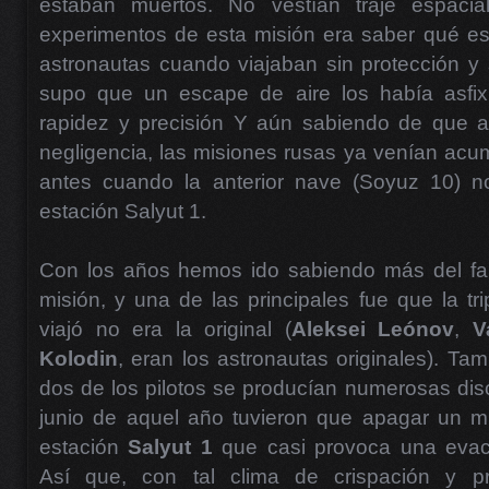
estaban muertos. No vestían traje espaci
experimentos de esta misión era saber qué es
astronautas cuando viajaban sin protección y s
supo que un escape de aire los había asfixi
rapidez y precisión Y aún sabiendo de que aq
negligencia, las misiones rusas ya venían ac
antes cuando la anterior nave (Soyuz 10) no
estación Salyut 1.
Con los años hemos ido sabiendo más del fa
misión, y una de las principales fue que la tr
viajó no era la original (
Aleksei Leónov
,
V
Kolodin
, eran los astronautas originales). T
dos de los pilotos se producían numerosas dis
junio de aquel año tuvieron que apagar un mi
estación
Salyut 1
que casi provoca una evac
Así que, con tal clima de crispación y pr