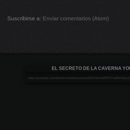
Suscribirse a:
Enviar comentarios (Atom)
EL SECRETO DE LA CAVERNA Y
https://youtube.com/@elsecretodelacaverna2019?si=JmRT3TYwD5VHySzS