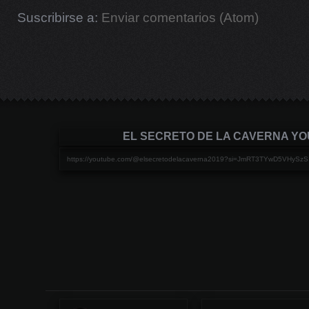
Suscribirse a:
Enviar comentarios (Atom)
EL SECRETO DE LA CAVERNA Y
https://youtube.com/@elsecretodelacaverna2019?si=JmRT3TYwD5VHySzS