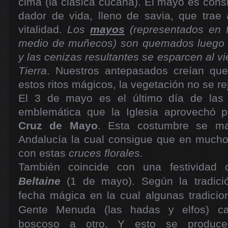
cima (la clásica cucaña). El mayo es consi
dador de vida, lleno de savia, que trae
vitalidad.
Los
mayos
(representados en 
medio de muñecos) son quemados luego 
y las cenizas resultantes se esparcen al vie
Tierra
. Nuestros antepasados creían que
estos ritos mágicos, la vegetación no se r
El 3 de mayo es el último día de la
emblemática que la Iglesia aprovechó par
Cruz de Mayo
. Esta costumbre se ma
Andalucía la cual consigue que en mucho
con estas
cruces florales.
También coincide con una festividad 
Beltaine
(1 de mayo). Según la tradici
fecha mágica en la cual algunas tradicio
Gente Menuda (las hadas y elfos) ca
boscoso a otro. Y esto se produce