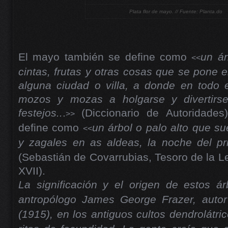
Plata flor de mayo. // Fuente: Planta.do
El mayo también se define como
un ár
<<
cintas, frutas y otras cosas que se pone e
alguna ciudad o villa, a donde en todo 
mozos y mozas a holgarse y divertirse
festejos..
.
(Diccionario de Autoridades
>>
define como
un árbol o palo alto que s
<<
y zagales en as aldeas, la noche del pr
(Sebastián de Covarrubias, Tesoro de la L
XVII).
La significación y el origen de estos ár
antropólogo James George Frazer, auto
(1915), en los antiguos cultos dendrolátric