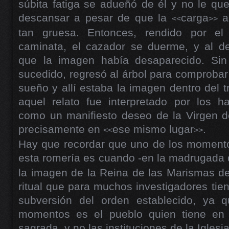
súbita fatiga se adueñó de él y no le q
descansar a pesar de que la
carga
a
<<
>>
tan gruesa. Entonces, rendido por el
caminata, el cazador se duerme, y al d
que la imagen había desaparecido. Sin
sucedido, regresó al árbol para comprobar 
sueño y allí estaba la imagen dentro del t
aquel relato fue interpretado por los h
como un manifiesto deseo de la Virgen d
precisamente en
ese mismo lugar
.
<<
>>
Hay que recordar que uno de los moment
esta romería es cuando -en la madrugada 
la imagen de la Reina de las Marismas de
ritual que para muchos investigadores tien
subversión del orden establecido, ya 
momentos es el pueblo quien tiene en
sagrada, y no las instituciones de la Iglesi