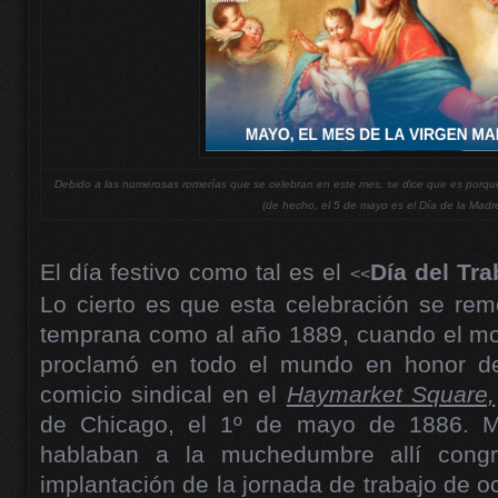
Debido a las numerosas romerías que se celebran en este mes, se dice que es porq
(de hecho, el 5 de mayo es el Día de la Madr
El día festivo como tal es el
Día del Tra
<<
Lo cierto es que esta celebración se rem
temprana como al año 1889, cuando el mov
proclamó en todo el mundo en honor de
comicio sindical en el
Haymarket Square,
de Chicago, el 1º de mayo de 1886. Mi
hablaban a la muchedumbre allí congr
implantación de la jornada de trabajo de o