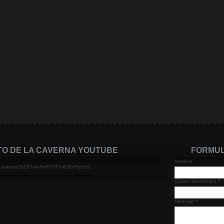
TO DE LA CAVERNA YOUTUBE
FORMUL
Nombre
elacaverna2019?si=JmRT3TYwD5VHySzS
Correo electrónico
*
Mensaje
*