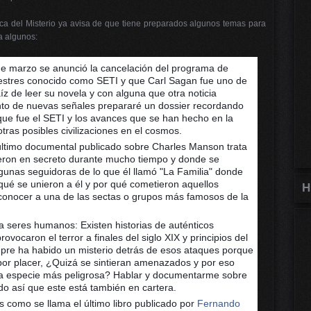
ica del Misterio ya avisa de que tiene preparados algunos temas para
ta algunos:
 marzo se anunció la cancelación del programa de 
estres conocido como SETI y que Carl Sagan fue uno de 
íz de leer su novela y con alguna que otra noticia 
nto de nuevas señales prepararé un dossier recordando 
que fue el SETI y los avances que se han hecho en la 
ras posibles civilizaciones en el cosmos.
imo documental publicado sobre Charles Manson trata 
eron en secreto durante mucho tiempo y donde se 
gunas seguidoras de lo que él llamó "La Familia" donde 
é se unieron a él y por qué cometieron aquellos 
H
onocer a una de las sectas o grupos más famosos de la 
a seres humanos: Existen historias de auténticos 
ocaron el terror a finales del siglo XIX y principios del 
pre ha habido un misterio detrás de esos ataques porque 
or placer, ¿Quizá se sintieran amenazados y por eso 
na especie más peligrosa? Hablar y documentarme sobre 
o así que este está también en cartera.
s como se llama el último libro publicado por 
Fernando 