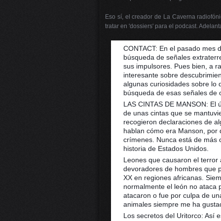
Eso sí, el creador de La Caverna radiofón
tratar en 'dossiers' para el podcast. Adelan
CONTACT: En el pasado mes de
búsqueda de señales extraterr
sus impulsores. Pues bien, a ra
interesante sobre descubrimie
algunas curiosidades sobre lo 
búsqueda de esas señales de ot
LAS CINTAS DE MANSON: El últ
de unas cintas que se mantuvi
recogieron declaraciones de al
hablan cómo era Manson, por qu
crímenes. Nunca está de más c
historia de Estados Unidos.
Leones que causaron el terror 
devoradores de hombres que prov
XX en regiones africanas. Siem
normalmente el león no ataca p
atacaron o fue por culpa de u
animales siempre me ha gustad
Los secretos del Uritorco: Así e