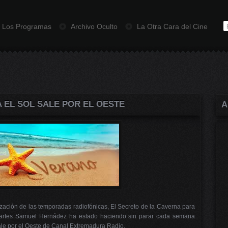
Los Programas
Archivo Oculto
La Otra Cara del Cine
 EL SOL SALE POR EL OESTE
A
ización de las temporadas radiofónicas, El Secreto de la Caverna para
artes Samuel Hernádez ha estado haciendo sin parar cada semana
le por el Oeste de Canal Extremadura Radio.