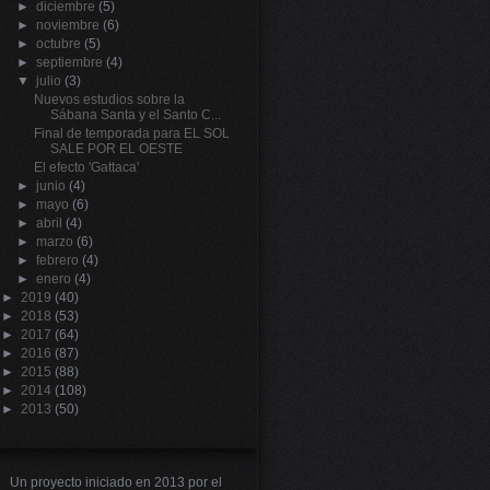
►
diciembre
(5)
►
noviembre
(6)
►
octubre
(5)
►
septiembre
(4)
▼
julio
(3)
Nuevos estudios sobre la
Sábana Santa y el Santo C...
Final de temporada para EL SOL
SALE POR EL OESTE
El efecto 'Gattaca'
►
junio
(4)
►
mayo
(6)
►
abril
(4)
►
marzo
(6)
►
febrero
(4)
►
enero
(4)
►
2019
(40)
►
2018
(53)
►
2017
(64)
►
2016
(87)
►
2015
(88)
►
2014
(108)
►
2013
(50)
Un proyecto iniciado en 2013 por el