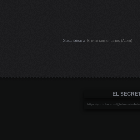
Suscribirse a:
Enviar comentarios (Atom)
EL SECRE
https://youtube.com/@elsecretod