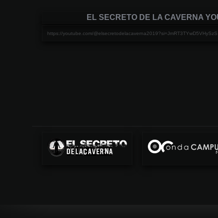
EL SECRETO DE LA CAVERNA Y
https://youtube.com/@elsecretodelacaverna2019?si=JmRT3TYwD5VHySzS