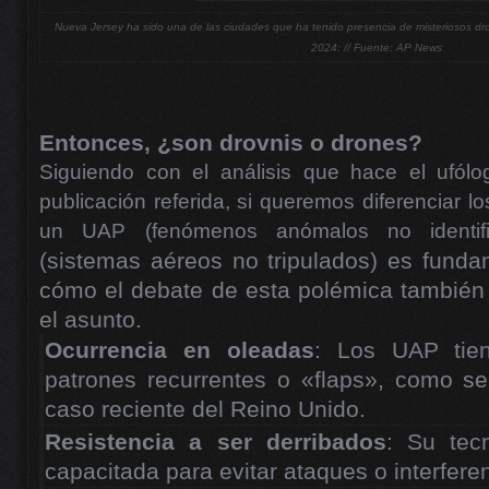
Nueva Jersey ha sido una de las ciudades que ha tenido presencia de misteriosos dr
2024: // Fuente: AP News
Entonces, ¿son drovnis o drones?
Siguiendo con el análisis que hace el ufól
publicación referida, si queremos diferenciar l
un UAP (fenómenos anómalos no identi
(sistemas aéreos no tripulados) es funda
cómo el debate de esta polémica también 
el asunto.
Ocurrencia en oleadas
: Los UAP tie
patrones recurrentes o «flaps», como s
caso reciente del Reino Unido.
Resistencia a ser derribados
: Su tec
capacitada para evitar ataques o interfer