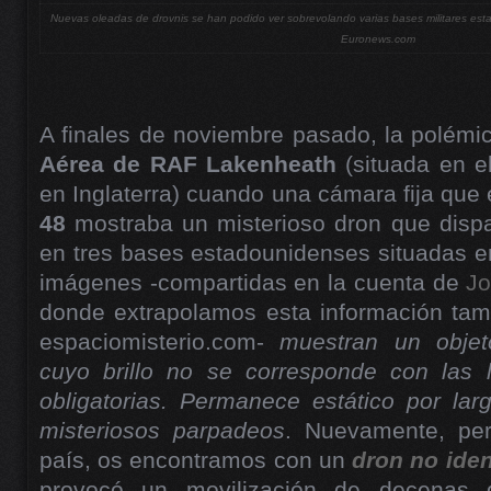
Nuevas oleadas de drovnis se han podido ver sobrevolando varias bases militares esta
Euronews.com
A finales de noviembre pasado, la polémi
Aérea de RAF Lakenheath
(situada en e
en Inglaterra) cuando una cámara fija que 
48
mostraba un misterioso dron que disp
en tres bases estadounidenses situadas e
imágenes -compartidas en la cuenta de
Jo
donde extrapolamos esta información tam
espaciomisterio.com-
muestran un objet
cuyo brillo no se corresponde con las 
obligatorias. Permanece estático por lar
misteriosos parpadeos
. Nuevamente, pe
país, os encontramos con un
dron no iden
provocó un movilización de decenas d