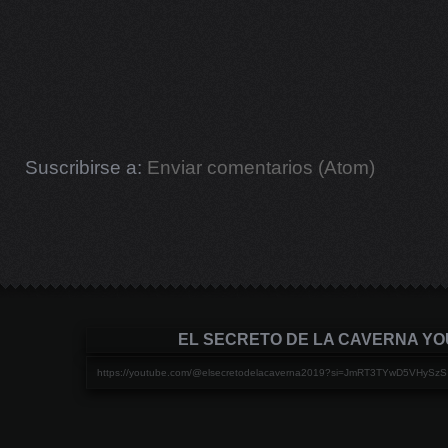
Suscribirse a:
Enviar comentarios (Atom)
EL SECRETO DE LA CAVERNA Y
https://youtube.com/@elsecretodelacaverna2019?si=JmRT3TYwD5VHySzS