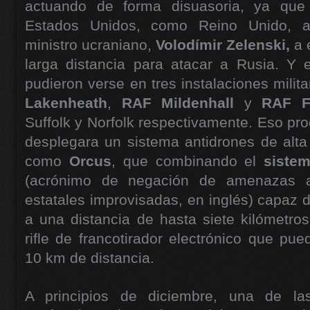
actuando de forma disuasoria, ya que
Estados Unidos, como Reino Unido, au
ministro ucraniano,
Volodímir Zelenski,
a 
larga distancia para atacar a Rusia. Y 
pudieron verse en tres instalaciones milit
Lakenheath
,
RAF Mildenhall
y
RAF Fe
Suffolk y Norfolk respectivamente. Eso pr
desplegara un sistema antidrones de alta
como
Orcus
, que combinando el
siste
(acrónimo de negación de amenazas a
estatales improvisadas, en inglés) capaz de
a una distancia de hasta siete kilómetro
rifle de francotirador electrónico que pu
10 km de distancia.
A principios de diciembre, una de la