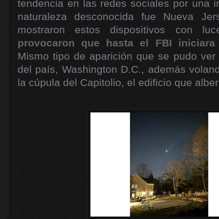
tendencia en las redes sociales por una 
naturaleza desconocida fue Nueva Jers
mostraron estos dispositivos con luc
provocaron que hasta el FBI iniciara
Mismo tipo de aparición que se pudo ver f
del país, Washington D.C., además voland
la cúpula del Capitolio, el edificio que alb