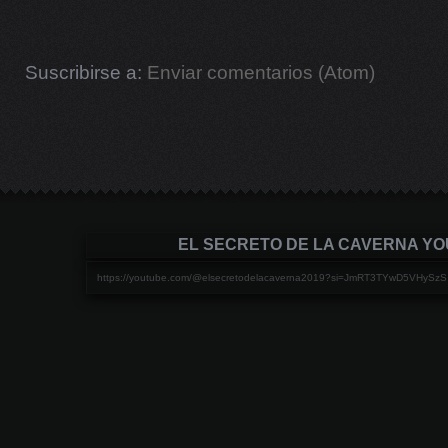
Suscribirse a:
Enviar comentarios (Atom)
EL SECRETO DE LA CAVERNA Y
https://youtube.com/@elsecretodelacaverna2019?si=JmRT3TYwD5VHySzS