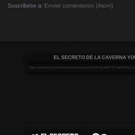
Suscribirse a:
Enviar comentarios (Atom)
EL SECRETO DE LA CAVERNA Y
https://youtube.com/@elsecretodelacaverna2019?si=JmRT3TYwD5VHySzS