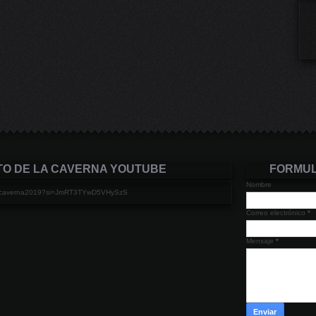
TO DE LA CAVERNA YOUTUBE
FORMUL
Nombre
elacaverna2019?si=JmRT3TYwD5VHySzS
Correo electrónico
*
Mensaje
*