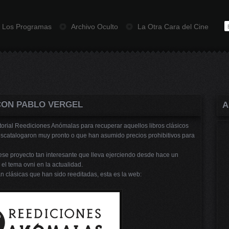
Los Programas
Archivo Oculto
La Otra Cara del Cine
CON PABLO VERGEL
A
itorial Reediciones Anómalas para recuperar aquellos libros clásicos
descatalogaron muy pronto o que han asumido precios prohibitivos para
ese proyecto tan interesante que lleva ejerciendo desde hace un
el tema ovni en la actualidad.
n clásicas que han sido reeditadas, esta es la web: