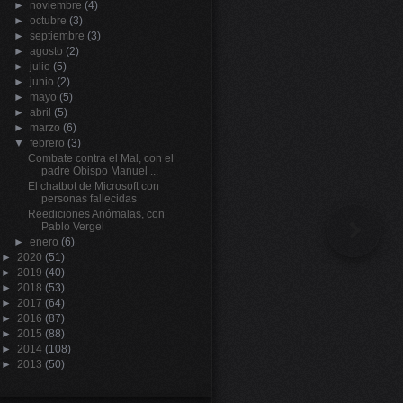
►
noviembre
(4)
►
octubre
(3)
►
septiembre
(3)
►
agosto
(2)
►
julio
(5)
►
junio
(2)
►
mayo
(5)
►
abril
(5)
►
marzo
(6)
▼
febrero
(3)
Combate contra el Mal, con el
padre Obispo Manuel ...
El chatbot de Microsoft con
personas fallecidas
Reediciones Anómalas, con
Prev
Pablo Vergel
►
enero
(6)
►
2020
(51)
►
2019
(40)
►
2018
(53)
►
2017
(64)
►
2016
(87)
►
2015
(88)
►
2014
(108)
►
2013
(50)