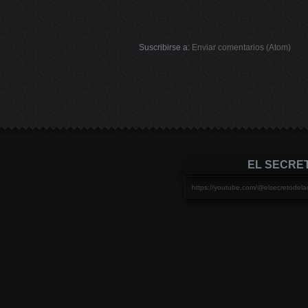
Suscribirse a:
Enviar comentarios (Atom)
EL SECRE
https://youtube.com/@elsecretod