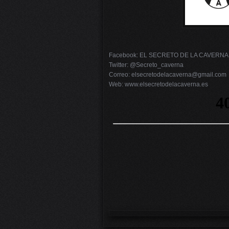
Facebook: EL SECRETO DE LA CAVERNA
Twitter: @Secreto_caverna
Correo: elsecretodelacaverna@gmail.com
Web: www.elsecretodelacaverna.es