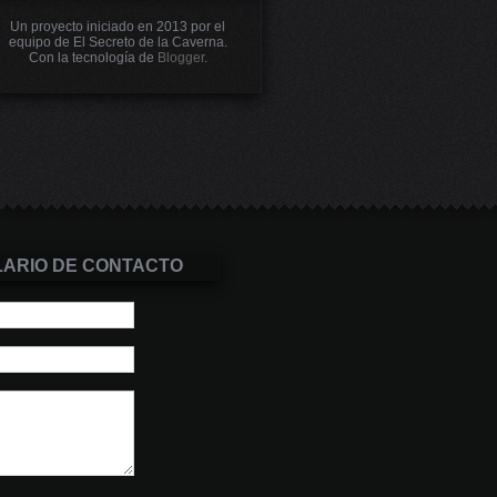
Un proyecto iniciado en 2013 por el
equipo de El Secreto de la Caverna.
Con la tecnología de
Blogger
.
ARIO DE CONTACTO