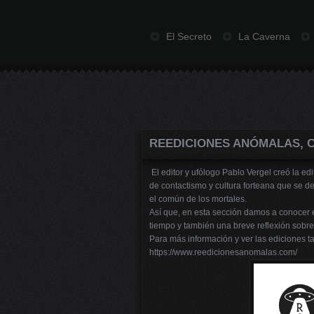
El Secreto
La Caverna
REEDICIONES ANÓMALAS, 
El editor y ufólogo Pablo Vergel creó la ed
de contactismo y cultura forteana que se 
el común de los mortales.
Así que, en esta sección damos a conocer 
tiempo y también una breve reflexión sobre 
Para más información y ver las ediciones ta
https://www.reedicionesanomalas.com/