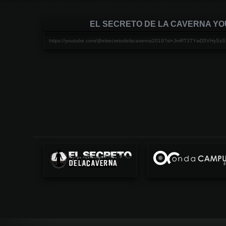
EL SECRETO DE LA CAVERNA Y
https://youtube.com/@elsecretodelacaverna2019?si=JmRT3TYwD5VHySzS