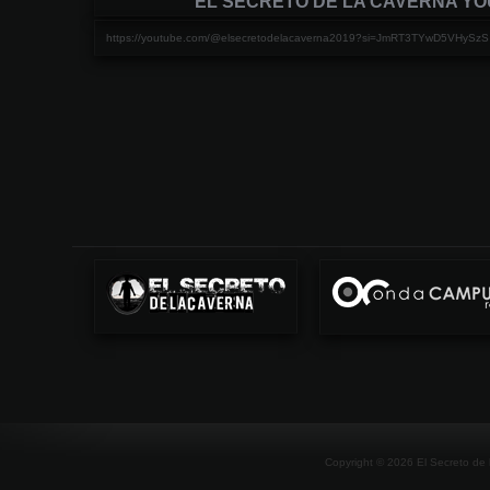
EL SECRETO DE LA CAVERNA Y
https://youtube.com/@elsecretodelacaverna2019?si=JmRT3TYwD5VHySzS
Copyright ©
2026
El Secreto de