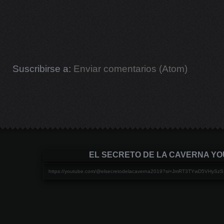
Suscribirse a:
Enviar comentarios (Atom)
EL SECRETO DE LA CAVERNA Y
https://youtube.com/@elsecretodelacaverna2019?si=JmRT3TYwD5VHySzS