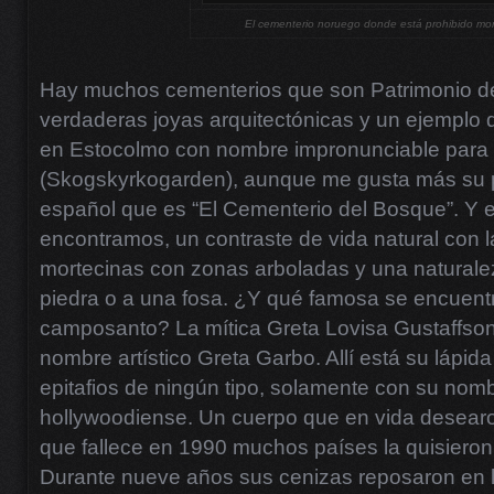
El cementerio noruego donde está prohibido mor
Hay muchos cementerios que son Patrimonio d
verdaderas joyas arquitectónicas y un ejemplo d
en Estocolmo con nombre impronunciable para
(Skogskyrkogarden), aunque me gusta más su p
español que es “El Cementerio del Bosque”. Y e
encontramos, un contraste de vida natural con l
mortecinas con zonas arboladas y una naturalez
piedra o a una fosa. ¿Y qué famosa se encuen
camposanto? La mítica Greta Lovisa Gustaffson
nombre artístico Greta Garbo. Allí está su lápid
epitafios de ningún tipo, solamente con su nomb
hollywoodiense. Un cuerpo que en vida desea
que fallece en 1990 muchos países la quisieron
Durante nueve años sus cenizas reposaron en l