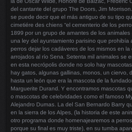
la de Oscar Wilde, Honoré de Balzac, Frédéric Ch
del cantante del grupo The Doors, Jim Morrison.
se puede decir que el más antiguo de su tipo qu
cimetiére des chiens “el cementerio de los perr
1899 por un grupo de amantes de los animales
una ley del ayuntamiento parisino que prohibía 
perros dejar los cadáveres de los mismos en la 
arrojados al río Sena. Setenta mil animales se 
en esta necrópolis donde no solo hay mascotas
hay gatos, algunas gallinas, monos, un ciervo, 
hasta un león que era la mascota de la fundado
Marguerite Durand. Y encontramos mascotas qu
o mascotas de celebridades como el famoso Myso
Alejandro Dumas. La del San Bernardo Barry q
en la sierra de los Alpes, (la historia de este a
otro programa donde homenajearemos a perros
porque su final es muy triste), en su tumba apa