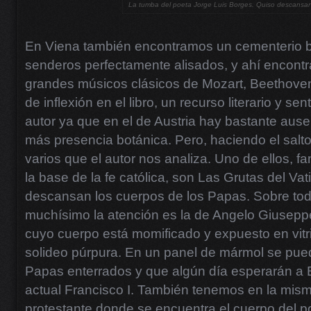
La tumba del poeta Jorge Luis Borges. Quiso descansar
En Viena también encontramos un cementerio ba
senderos perfectamente alisados, y ahí encontr
grandes músicos clásicos de Mozart, Beethove
de inflexión en el libro, un recurso literario y s
autor ya que en el de Austria hay bastante ausen
más presencia botánica. Pero, haciendo el salto
varios que el autor nos analiza. Uno de ellos, f
la base de la fe católica, son Las Grutas del Va
descansan los cuerpos de los Papas. Sobre tod
muchísimo la atención es la de Angelo Giuseppe
cuyo cuerpo está momificado y expuesto en vitr
solideo púrpura. En un panel de mármol se pued
Papas enterrados y que algún día esperarán a B
actual Francisco I. También tenemos en la mi
protestante donde se encuentra el cuerpo del po