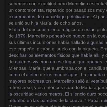
sabemos con exactitud pero Marcelino escrutar
un contorsionista, reptando por pasadizos muy
excrementos de murciélago petrificados. Al princ
se unió su hija María, de ocho años.
El día del descubrimiento mágico de estas pintu
de 1879. Marcelino penetró de nuevo en la cueva
sus últimas incursiones había hallado algunas re
ese empeño, picaba el suelo con la piqueta. Era
descifrar los elementos físicos que había allí, y
de quienes vivieron en ese lugar, que apenas le
Mientras, María, que alumbraba con el candil, se
como el aleteo de los murciélagos. La jornada ma
mayores sobresaltos. Marcelino salió al vestíbu
refrescarse, y es entonces cuando María agarró 
la oscuridad varios metros. El silencio duró poc
retumbó en las paredes de la cueva: “¡Papá, mir
Marcelino se dirigió al interior y comprobó algo 