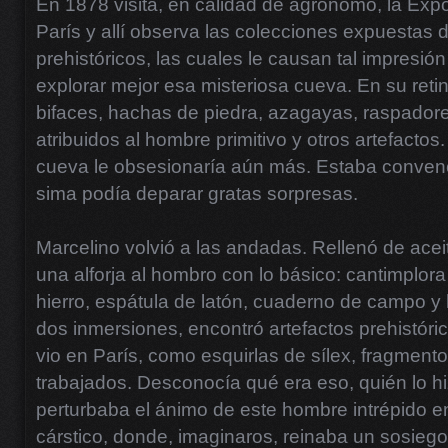
En 1878 visita, en calidad de agrónomo, la Exp
París y allí observa las colecciones expuestas d
prehistóricos, las cuales le causan tal impresió
explorar mejor esa misteriosa cueva. En su reti
bifaces, hachas de piedra, azagayas, raspadore
atribuidos al hombre primitivo y otros artefactos
cueva le obsesionaría aún más. Estaba conven
sima podía deparar gratas sorpresas.
Marcelino volvió a las andadas. Rellenó de aceit
una alforja al hombro con lo básico: cantimplora
hierro, espátula de latón, cuaderno de campo y 
dos inmersiones, encontró artefactos prehistóri
vio en París, como esquirlas de sílex, fragmen
trabajados. Desconocía qué era eso, quién lo h
perturbaba el ánimo de este hombre intrépido e
cárstico, donde, imaginaros, reinaba un sosiego