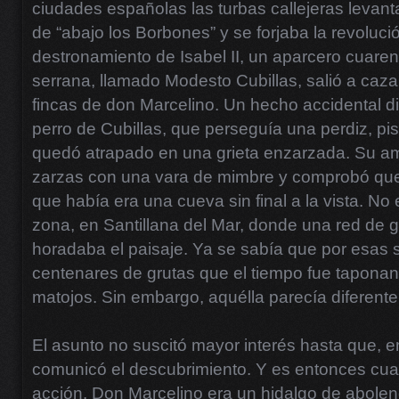
ciudades españolas las turbas callejeras levanta
de “abajo los Borbones” y se forjaba la revoluci
destronamiento de Isabel II, un aparcero cuaren
serrana, llamado Modesto Cubillas, salió a caza
fincas de don Marcelino. Un hecho accidental dio
perro de Cubillas, que perseguía una perdiz, pis
quedó atrapado en una grieta enzarzada. Su amo 
zarzas con una vara de mimbre y comprobó que 
que había era una cueva sin final a la vista. No 
zona, en Santillana del Mar, donde una red de 
horadaba el paisaje. Ya se sabía que por esas 
centenares de grutas que el tiempo fue taponan
matojos. Sin embargo, aquélla parecía diferente
El asunto no suscitó mayor interés hasta que, e
comunicó el descubrimiento. Y es entonces cua
acción. Don Marcelino era un hidalgo de abole