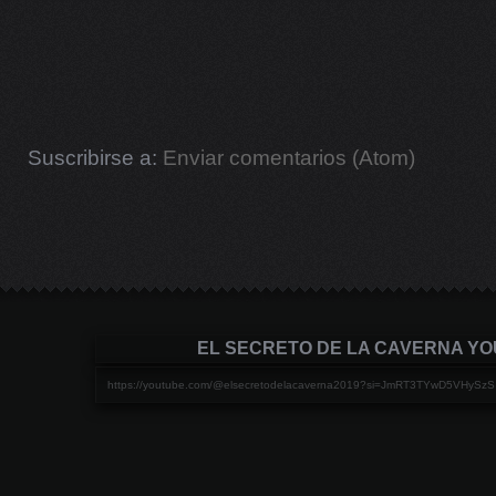
Suscribirse a:
Enviar comentarios (Atom)
EL SECRETO DE LA CAVERNA Y
https://youtube.com/@elsecretodelacaverna2019?si=JmRT3TYwD5VHySzS