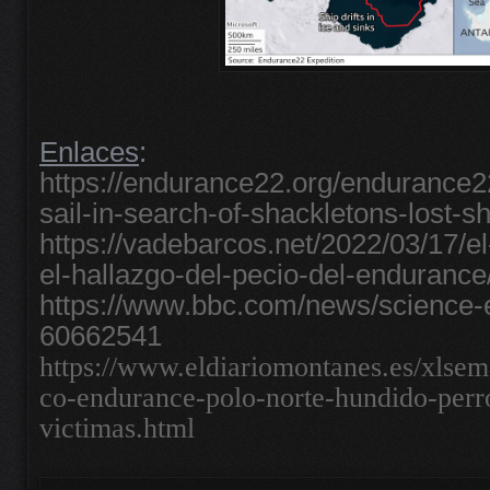
Enlaces
:
https://endurance22.org/endurance2
sail-in-search-of-shackletons-lost-sh
https://vadebarcos.net/2022/03/17/el
el-hallazgo-del-pecio-del-endurance
https://www.bbc.com/news/science-
60662541
https://www.eldiariomontanes.es/xlsem
co-endurance-polo-norte-hundido-perr
victimas.html