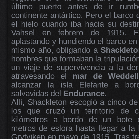
último puerto antes de ir rumb
continente antártico. Pero el barco
el hielo cuando iba hacia su desti
Vahsel en febrero de 1915. El
aplastando y hundiendo el barco en
mismo año, obligando a
Shackleto
hombres que formaban la tripulació
un viaje de supervivencia a la der
atravesando el
mar de
Weddell
alcanzar la isla Elefante a bo
salvavidas del
Endurance
.
Allí, Shackleton escogió a cinco d
los que cruzó un territorio de 
kilómetros a bordo de un bote 
metros de eslora hasta llegar a la
Grytviken en mayo de 1915. Tras tres