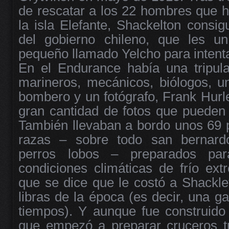
de rescatar a los 22 hombres que 
la isla Elefante, Shackelton consigu
del gobierno chileno, que les u
pequeño llamado Yelcho para intenta
En el Endurance había una tripul
marineros, mecánicos, biólogos, u
bombero y un fotógrafo, Frank Hurle
gran cantidad de fotos que pueden 
También llevaban a bordo unos 69 p
razas – sobre todo san bernard
perros lobos – preparados par
condiciones climáticas de frío ex
que se dice que le costó a Shackle
libras de la época (es decir, una g
tiempos). Y aunque fue construid
que empezó a preparar cruceros tu