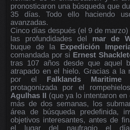
pronosticaron una búsqueda que dur
35 días. Todo ello haciendo us
avanzadas.
Cinco días después (el 9 de marzo)
las profundidades del
mar de W
buque de la
Expedición Imperia
comandada por si
Ernest Shackle
tras 107 años desde que aquel 
atrapado en el hielo. Gracias a la
por el
Falklands Maritime 
protagonizada por el rompehielos
Agulhas II
(que ya lo intentaron en 
más de dos semanas, los submar
área de búsqueda predefinida, in
objetivos interesantes, antes de fi
el lugar del naufragio el dí