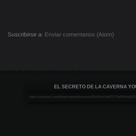
Suscribirse a:
Enviar comentarios (Atom)
EL SECRETO DE LA CAVERNA Y
https://youtube.com/@elsecretodelacaverna2019?si=JmRT3TYwD5VHySzS