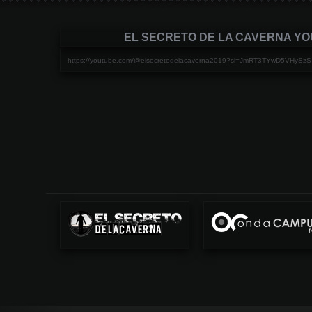
EL SECRETO DE LA CAVERNA Y
https://youtube.com/@elsecretodelacaverna2019?si=JmRT3TYwD5VHySzS