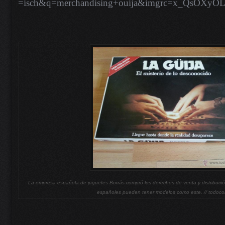
=isch&q=merchandising+ouija&imgrc=x_QsOXyO
La empresa española de juguetes Borrás compró los derechos de venta y distribució
españoles pueden tener modelos como este. // todocol