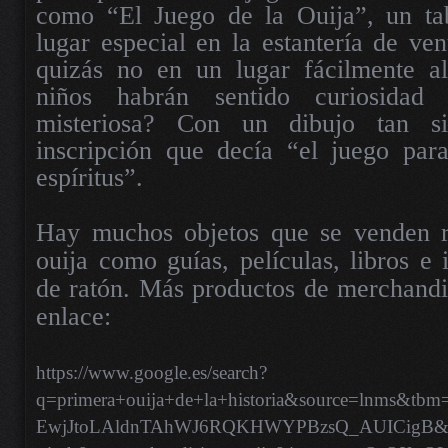
como “El Juego de la Ouija”, un tab
lugar especial en la estantería de ven
quizás no en un lugar fácilmente al
niños habrán sentido curiosidad 
misteriosa? Con un dibujo tan 
inscripción que decía “el juego para
espíritus”.
Hay muchos objetos que se venden r
ouija como guías, películas, libros e 
de ratón. Más productos de merchandis
enlace:
https://www.google.es/search?
q=primera+ouija+de+la+historia&source=lnms&t
EwjJtoLAldnTAhWJ6RQKHWYPBzsQ_AUICigB&b