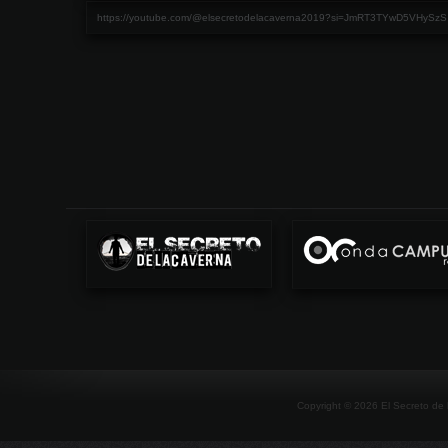
https://youtube.com/@elsecretodelacaverna2019?si=JmRT3TYwD5VHySzS
Copyright ©
2026
El Secreto de