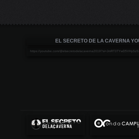
EL SECRETO DE LA CAVERNA Y
https://youtube.com/@elsecretodelacaverna2019?si=JmRT3TYwD5VHySzS